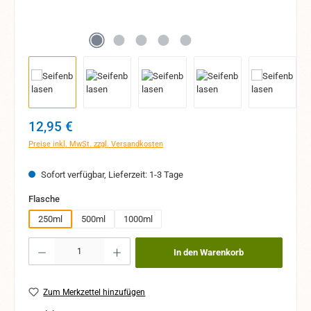
Regulärer Preis:
12,95 €
Preise inkl. MwSt. zzgl. Versandkosten
Sofort verfügbar, Lieferzeit: 1-3 Tage
auswählen
Flasche
250ml
500ml
1000ml
Produkt Anzahl: Gib den gewünschten Wert ein oder benutze die Schaltflächen um 
In den Warenkorb
Zum Merkzettel hinzufügen