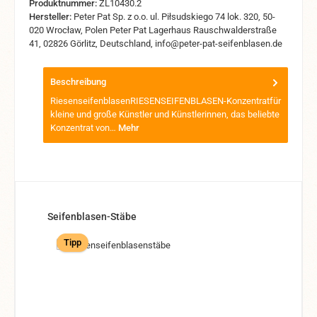
Produktnummer:
ZL10430.2
Hersteller:
Peter Pat Sp. z o.o. ul. Piłsudskiego 74 lok. 320, 50-
020 Wrocław, Polen Peter Pat Lagerhaus Rauschwalderstraße
41, 02826 Görlitz, Deutschland, info@peter-pat-seifenblasen.de
Beschreibung
RiesenseifenblasenRIESENSEIFENBLASEN-Konzentratfür
kleine und große Künstler und Künstlerinnen, das beliebte
Konzentrat von…
Mehr
Produktgalerie überspringen
Seifenblasen-Stäbe
Tipp