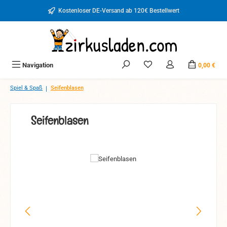
Zum Hauptinhalt springen
Kostenloser DE-Versand ab 120€ Bestellwert
Du hast 0 Produkte auf d
Navigation
0,00 €
|
Spiel & Spaß
Seifenblasen
Seifenblasen
Bildergalerie überspringen