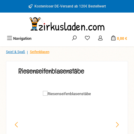
Zum Hauptinhalt springen
Kostenloser DE-Versand ab 120€ Bestellwert
Du hast 0 Produkte auf d
Navigation
0,00 €
|
Spiel & Spaß
Seifenblasen
Riesenseifenblasenstäbe
Bildergalerie überspringen