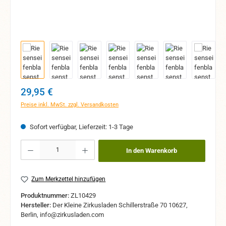
Regulärer Preis:
29,95 €
Preise inkl. MwSt. zzgl. Versandkosten
Sofort verfügbar, Lieferzeit: 1-3 Tage
Produkt Anzahl: Gib den gewünschten Wert ein oder benutze die Schaltflächen um 
In den Warenkorb
Zum Merkzettel hinzufügen
Produktnummer:
ZL10429
Hersteller:
Der Kleine Zirkusladen Schillerstraße 70 10627,
Berlin, info@zirkusladen.com