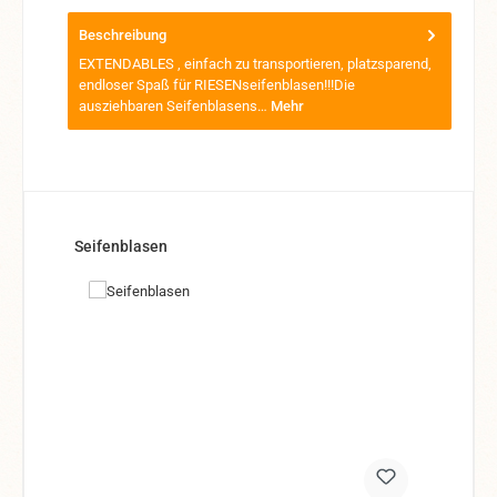
Beschreibung
EXTENDABLES , einfach zu transportieren, platzsparend,
endloser Spaß für RIESENseifenblasen!!!Die
ausziehbaren Seifenblasens…
Mehr
Produktgalerie überspringen
Seifenblasen