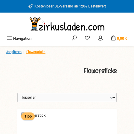
Zum Hauptinhalt springen
Kostenloser DE-Versand ab 120€ Bestellwert
Du hast 0 Produkte auf d
Navigation
0,00 €
|
Jonglieren
Flowersticks
Flowersticks
Tipp