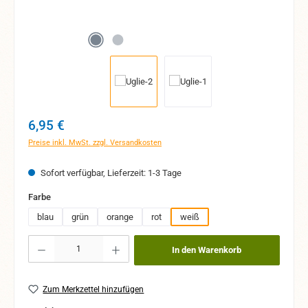
Regulärer Preis:
6,95 €
Preise inkl. MwSt. zzgl. Versandkosten
Sofort verfügbar, Lieferzeit: 1-3 Tage
auswählen
Farbe
blau
grün
orange
rot
weiß
Produkt Anzahl: Gib den gewünschten Wert ein oder benutze die Schaltflächen um 
In den Warenkorb
Zum Merkzettel hinzufügen