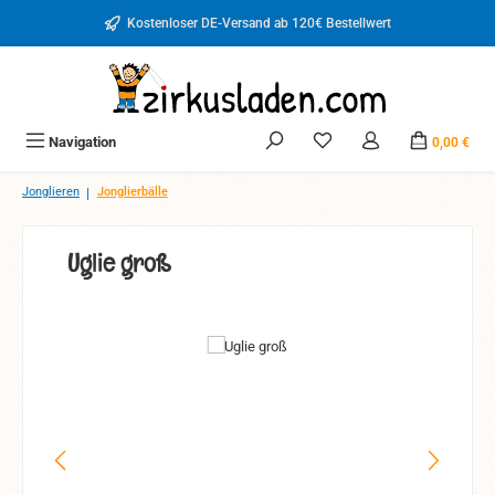
Zum Hauptinhalt springen
Kostenloser DE-Versand ab 120€ Bestellwert
Du hast 0 Produkte auf d
Navigation
0,00 €
|
Jonglieren
Jonglierbälle
Uglie groß
Bildergalerie überspringen