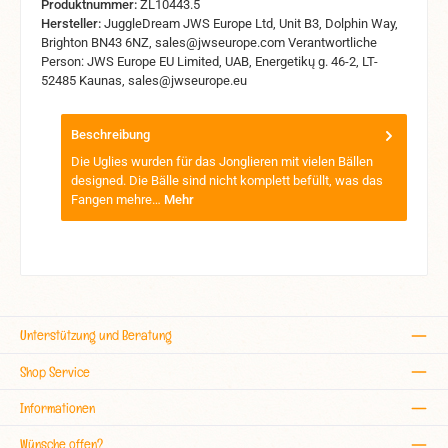
Produktnummer:
ZL10443.5
Hersteller:
JuggleDream JWS Europe Ltd, Unit B3, Dolphin Way,
Brighton BN43 6NZ, sales@jwseurope.com Verantwortliche
Person: JWS Europe EU Limited, UAB, Energetikų g. 46-2, LT-
52485 Kaunas, sales@jwseurope.eu
Beschreibung
Die Uglies wurden für das Jonglieren mit vielen Bällen
designed. Die Bälle sind nicht komplett befüllt, was das
Fangen mehre…
Mehr
Unterstützung und Beratung
Shop Service
Informationen
Wünsche offen?