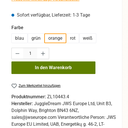
Sofort verfügbar, Lieferzeit: 1-3 Tage
auswählen
Farbe
blau
grün
orange
rot
weiß
Produkt Anzahl: Gib den gewünschten Wert ein oder benutze die Sc
In den Warenkorb
Zum Merkzettel hinzufügen
Produktnummer:
ZL10443.4
Hersteller:
JuggleDream JWS Europe Ltd, Unit B3,
Dolphin Way, Brighton BN43 6NZ,
sales@jwseurope.com Verantwortliche Person: JWS
Europe EU Limited, UAB, Energetikų g. 46-2, LT-