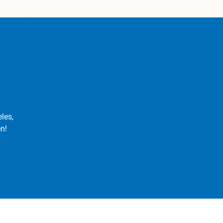
les,
n!