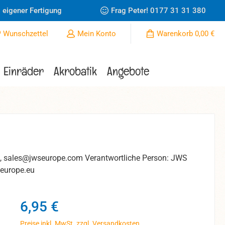
 eigener Fertigung
Frag Peter!
0177 31 31 380
Du hast 0 Produkte auf dem Merkzettel
Wunschzettel
Mein Konto
Warenkorb
0,00 €
Einräder
Akrobatik
Angebote
Z, sales@jwseurope.com Verantwortliche Person: JWS
seurope.eu
Regulärer Preis:
6,95 €
Preise inkl. MwSt. zzgl. Versandkosten