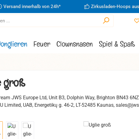
Versand innerhalb von 24h*
Zirkusladen-Hoops aus
Jonglieren
Feuer
Clownsnasen
Spiel & Spaß
e groß
eam JWS Europe Ltd, Unit B3, Dolphin Way, Brighton BN43 6N
U Limited, UAB, Energetikų g. 46-2, LT-52485 Kaunas, sales@jw
ie überspringen