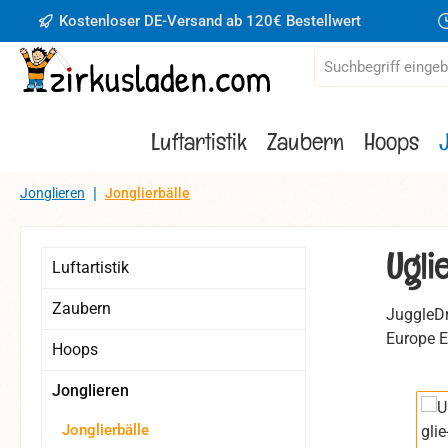
Kostenloser DE-Versand ab 120€ Bestellwert
 Hauptinhalt springen
Zur Suche springen
Zur Hauptnavigation springen
Luftartistik
Zaubern
Hoops
|
Jonglieren
Jonglierbälle
Ugli
Luftartistik
Zaubern
JuggleDr
Europe E
Hoops
Jonglieren
Bildergaler
Jonglierbälle