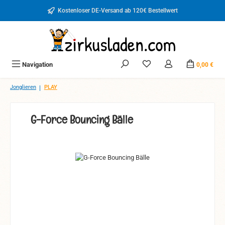
Zum Hauptinhalt springen
Kostenloser DE-Versand ab 120€ Bestellwert
Du hast 0 Produkte auf d
Navigation
0,00 €
|
Jonglieren
PLAY
G-Force Bouncing Bälle
Bildergalerie überspringen