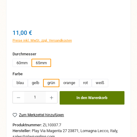
Regulärer Preis:
11,00 €
Preise inkl. MwSt. zzgl. Versandkosten
auswählen
Durchmesser
60mm
65mm
auswählen
Farbe
blau
gelb
grün
orange
rot
weiß
Produkt Anzahl: Gib den gewünschten Wert ein oder benutze die Schaltflächen um 
In den Warenkorb
Zum Merkzettel hinzufügen
Produktnummer:
ZL10337.7
Hersteller:
Play Via Magenta 27 23871, Lomagna Lecco, Italy,
sales@playjuggling.com