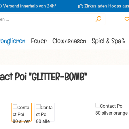
Versand innerhalb von 24h*
Zirkusladen-Hoops aus
Jonglieren
Feuer
Clownsnasen
Spiel & Spaß
act Poi "GLITTER-BOMB"
ie überspringen