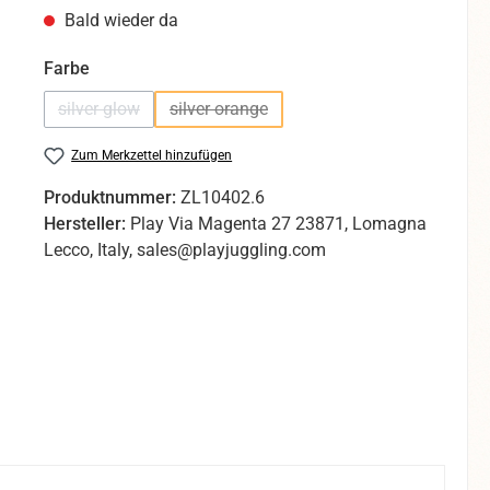
Bald wieder da
auswählen
Farbe
silver glow
silver orange
(Diese Option ist zurzeit nicht verfügbar.)
(Diese Option ist zurzeit nicht verfügbar.
Zum Merkzettel hinzufügen
Produktnummer:
ZL10402.6
Hersteller:
Play Via Magenta 27 23871, Lomagna
Lecco, Italy, sales@playjuggling.com