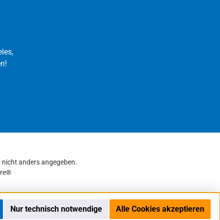
les,
n!
nicht anders angegeben.
re®
Nur technisch notwendige
Alle Cookies akzeptieren