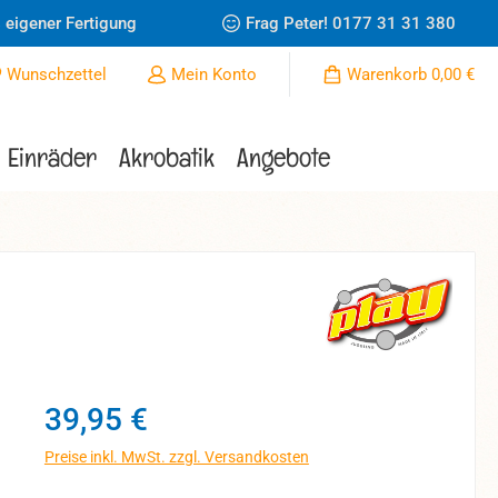
 eigener Fertigung
Frag Peter!
0177 31 31 380
Du hast 0 Produkte auf dem Merkzettel
Wunschzettel
Mein Konto
Warenkorb
0,00 €
Einräder
Akrobatik
Angebote
Regulärer Preis:
39,95 €
Preise inkl. MwSt. zzgl. Versandkosten