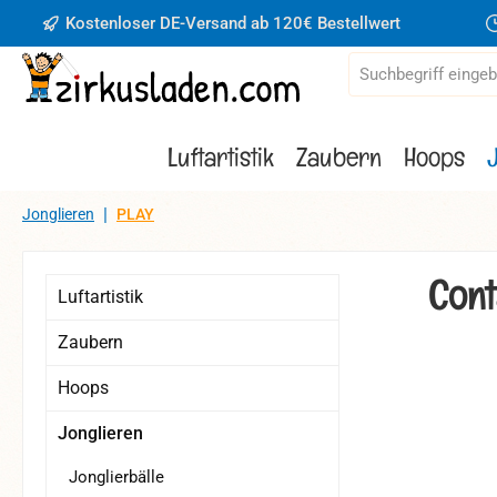
Kostenloser DE-Versand ab 120€ Bestellwert
 Hauptinhalt springen
Zur Suche springen
Zur Hauptnavigation springen
Luftartistik
Zaubern
Hoops
|
Jonglieren
PLAY
Cont
Luftartistik
Zaubern
Hoops
Bildergaler
Jonglieren
Jonglierbälle