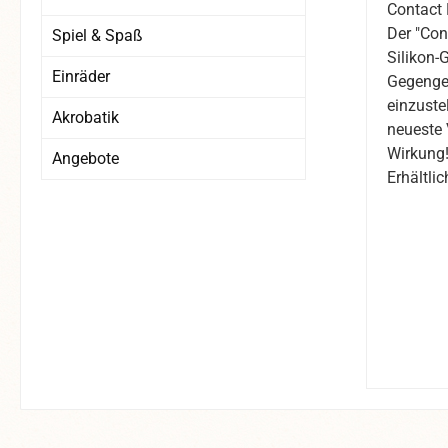
Contact 
Der "Con
Spiel & Spaß
Silikon-
Einräder
Gegengew
einzuste
Akrobatik
neueste 
Wirkung
Angebote
Erhältli