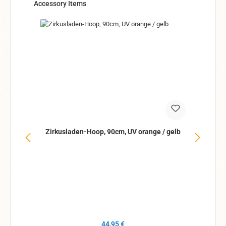
Produktgalerie überspringen
Accessory Items
Zirkusladen-Hoop, 90cm, UV orange / gelb
Zi
Regulärer Preis:
44,95 €