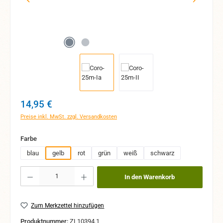
Regulärer Preis:
14,95 €
Preise inkl. MwSt. zzgl. Versandkosten
auswählen
Farbe
blau
gelb
rot
grün
weiß
schwarz
Produkt Anzahl: Gib den gewünschten Wert ein oder benutze die Schaltflächen um 
In den Warenkorb
Zum Merkzettel hinzufügen
Produktnummer:
ZL10394.1