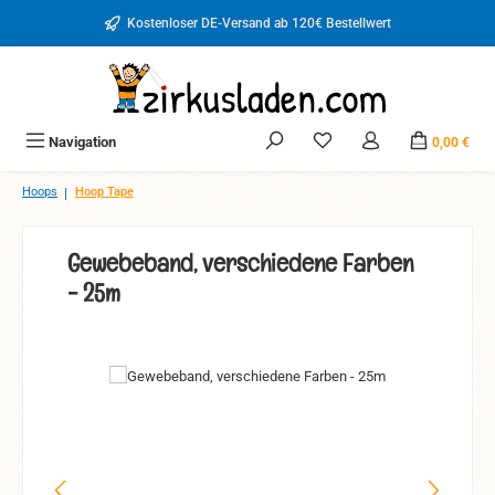
Zum Hauptinhalt springen
Kostenloser DE-Versand ab 120€ Bestellwert
Du hast 0 Produkte auf d
Navigation
0,00 €
|
Hoops
Hoop Tape
Gewebeband, verschiedene Farben
- 25m
Bildergalerie überspringen