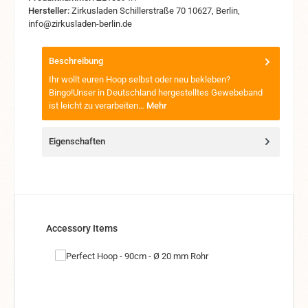
Hersteller:
Zirkusladen Schillerstraße 70 10627, Berlin,
info@zirkusladen-berlin.de
Beschreibung
Ihr wollt euren Hoop selbst oder neu bekleben?
Bingo!Unser in Deutschland hergestelltes Gewebeband
ist leicht zu verarbeiten…
Mehr
Eigenschaften
Produktgalerie überspringen
Accessory Items