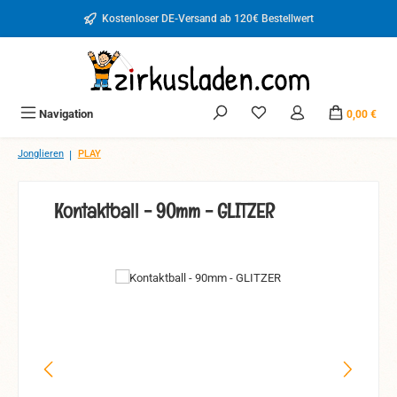
Zum Hauptinhalt springen
Kostenloser DE-Versand ab 120€ Bestellwert
Du hast 0 Produkte auf d
Navigation
0,00 €
|
Jonglieren
PLAY
Kontaktball - 90mm - GLITZER
Bildergalerie überspringen