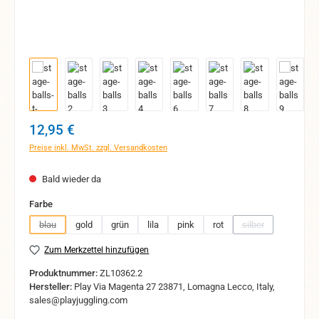
Regulärer Preis:
12,95 €
Preise inkl. MwSt. zzgl. Versandkosten
Bald wieder da
auswählen
Farbe
blau
gold
grün
lila
pink
rot
silber
(Diese Option ist zurzeit nicht verfügbar.)
(Diese Option ist z
Zum Merkzettel hinzufügen
Produktnummer:
ZL10362.2
Hersteller:
Play Via Magenta 27 23871, Lomagna Lecco, Italy,
sales@playjuggling.com