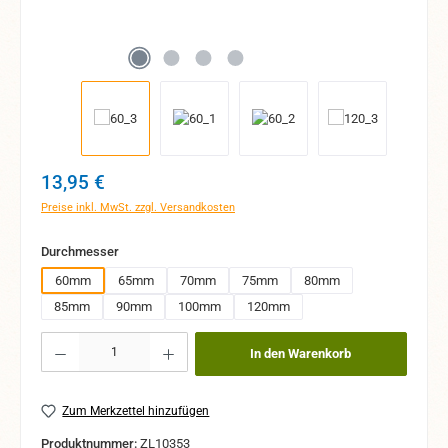
Regulärer Preis:
13,95 €
Preise inkl. MwSt. zzgl. Versandkosten
auswählen
Durchmesser
60mm
65mm
70mm
75mm
80mm
85mm
90mm
100mm
120mm
Produkt Anzahl: Gib den gewünschten Wert ein oder benutze die Schaltflächen um 
In den Warenkorb
Zum Merkzettel hinzufügen
Produktnummer:
ZL10353