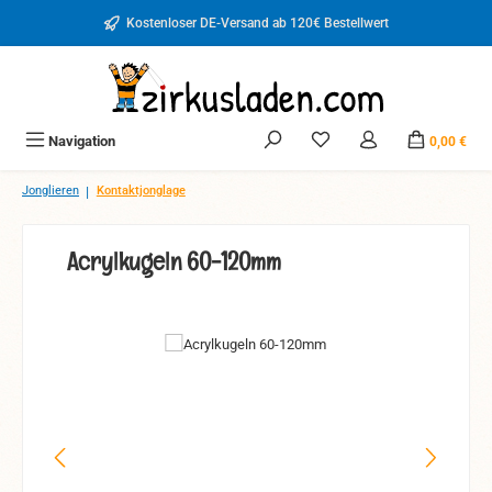
Zum Hauptinhalt springen
Kostenloser DE-Versand ab 120€ Bestellwert
Du hast 0 Produkte auf d
Navigation
0,00 €
|
Jonglieren
Kontaktjonglage
Acrylkugeln 60-120mm
Bildergalerie überspringen