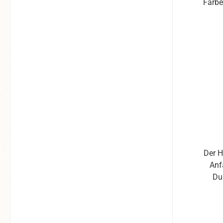
Der H
Anf
Du
Ge
Dreh
selt