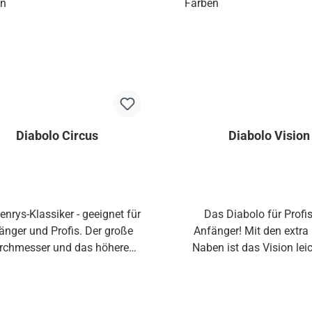
Diabolo Circus
Diabolo Vision
enrys-Klassiker - geeignet für
Das Diabolo für Profi
änger und Profis. Der große
Anfänger! Mit den extra 
rchmesser und das höhere
Naben ist das Vision lei
wicht geben ihm eine hohe
Fangen und besser 
masse und es muss folglich
Fingertricks und Grin
ener angetrieben werden.Die
geeignet!Auch beim ver