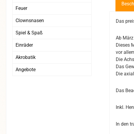
Besch
Feuer
Clownsnasen
Das prei
Spiel & Spaß
Ab März 
Einräder
Dieses M
vor alle
Akrobatik
Die Achs
Das Gewi
Angebote
Die axia
Das Beac
Inkl. He
In den t