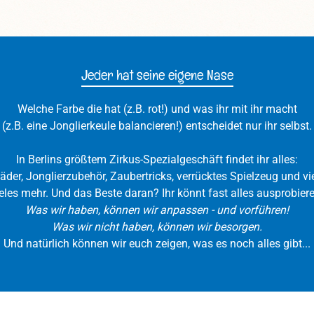
g Achtung! Im Lieferumfang
ersten Tricks. In den tran
nd keine Stäbe zum Spielen
Farben ice, rot, gelb, grü
lten. Diabolostäbe findet ihr
orange und auf Anfrage 
er. Bitte beachtet, dass die
den Vollfarben schwarz 
Jeder hat seine eigene Nase
er nur der Veranschaulichung
erhältlich. Größe: ø 130m
nen. Wir haben uns mit den
138mmGewicht: 240g A
s die größte Mühe gegeben,
Im Lieferumfang sind kei
Welche Farbe die hat (z.B. rot!) und was ihr mit ihr macht
nnoch können die Farben
zum Spielen enthalt
(z.B. eine Jonglierkeule balancieren!) entscheidet nur ihr selbst.
abweichen.
Diabolostäbe findet ihr hi
beachtet, dass die Bilder
In Berlins größtem Zirkus-Spezialgeschäft findet ihr alles:
Veranschaulichung dien
räder, Jonglierzubehör, Zaubertricks, verrücktes Spielzeug und vie
haben uns mit den Fot
eles mehr. Und das Beste daran? Ihr könnt fast alles ausprobiere
größte Mühe gegeben, 
Was wir haben, können wir anpassen - und vorführen!
können die Farben abwe
Was wir nicht haben, können wir besorgen.
Und natürlich können wir euch zeigen, was es noch alles gibt...