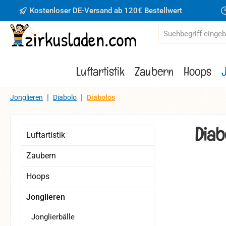
Kostenloser DE-Versand ab 120€ Bestellwert
 Hauptinhalt springen
Zur Suche springen
Zur Hauptnavigation springen
Luftartistik
Zaubern
Hoops
|
|
Jonglieren
Diabolo
Diabolos
Diab
Luftartistik
Zaubern
Hoops
Bildergaler
Jonglieren
Jonglierbälle