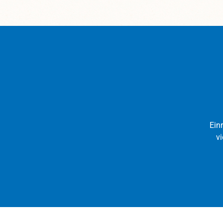
270
si
entha
hi
Bild
die
Foto
de
Ein
vi