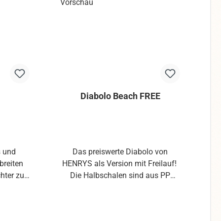
Diabolo Beach FREE
s und
Das preiswerte Diabolo von
G
breiten
HENRYS als Version mit Freilauf!
am
chter zu
Die Halbschalen sind aus PP
für
(Polypropylen) in transparenten
dings
Farben.Dieses Material verwenden
po
tikalen
HENRYS auch für ihre