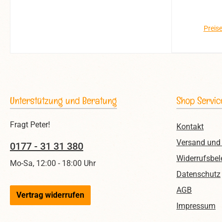
rob
dies
genüg
Preis
K
besse
Alu
reduz
und e
Unterstützung und Beratung
Shop Servic
m
bau
Fragt Peter!
Kontakt
Allr
Versand und
Dia
0177 - 31 31 380
umge
Widerrufsbel
Mo-Sa, 12:00 - 18:00 Uhr
Book
Datenschutz
und
AGB
gelb, 
Vertrag widerrufen
sch
Impressum
130