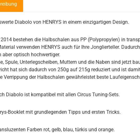
reibung
swerte Diabolo von HENRYS in einem einzigartigen Design.
2014 bestehen die Halbschalen aus PP (Polypropylen) in trans
aterial verwenden HENRYS auch für Ihre Jonglierteller. Dadurch
m aber optisch hochwertiger.
e, Spule, Unterlegscheiben, Muttern und die Naben sind jetzt ba
cht hat sich dadurch von 250g auf 215g reduziert und ist damit 
le Verrippung der Halbschalen gewährleistet beste Laufeigensch
h Diabolo ist kompatibel mit allen Circus Tuning-Sets.
nrys-Booklet mit grundlegenden Tipps und ersten Tricks.
ransluzenten Farben rot, gelb, blau, türkis und orange.