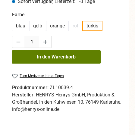
Sofort verfügbar, Lieferzeit: 1-3 Tage
auswählen
Farbe
blau
gelb
orange
rot
türkis
(Diese Option ist zurzeit nicht v
Produkt Anzahl: Gib den gewünschten Wert ein oder benutze die Sc
In den Warenkorb
Zum Merkzettel hinzufügen
Produktnummer:
ZL10039.4
Hersteller:
HENRYS Henrys GmbH, Produktion &
Großhandel, In den Kuhwiesen 10, 76149 Karlsruhe,
info@henrys-online.de