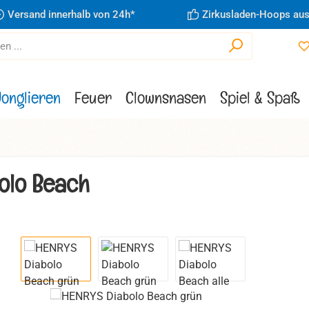
Versand innerhalb von 24h*
Zirkusladen-Hoops aus
Jonglieren
Feuer
Clownsnasen
Spiel & Spaß
olo Beach
ie überspringen