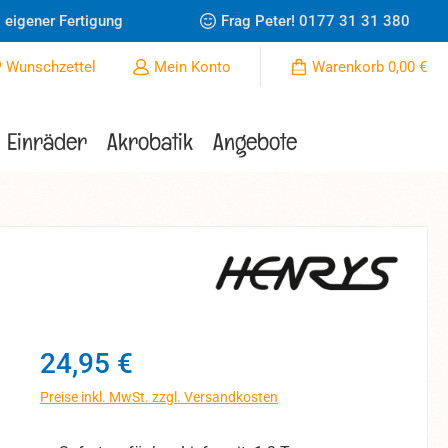
 eigener Fertigung
Frag Peter!
0177 31 31 380
Du hast 0 Produkte auf dem Merkzettel
Wunschzettel
Mein Konto
Warenkorb
0,00 €
Einräder
Akrobatik
Angebote
Regulärer Preis:
24,95 €
Preise inkl. MwSt. zzgl. Versandkosten