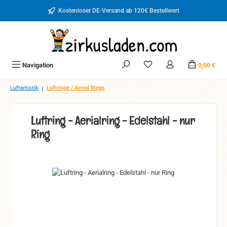
Zum Hauptinhalt springen
Kostenloser DE-Versand ab 120€ Bestellwert
Du hast 0 Produkte auf d
Navigation
0,00 €
|
Luftartistik
Luftringe / Aerial Rings
Luftring - Aerialring - Edelstahl - nur
Ring
Bildergalerie überspringen