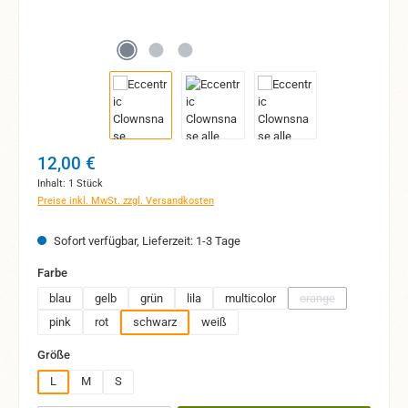
Regulärer Preis:
12,00 €
Inhalt:
1 Stück
Preise inkl. MwSt. zzgl. Versandkosten
Sofort verfügbar, Lieferzeit: 1-3 Tage
auswählen
Farbe
blau
gelb
grün
lila
multicolor
orange
(Diese Option ist zur
pink
rot
schwarz
weiß
auswählen
Größe
L
M
S