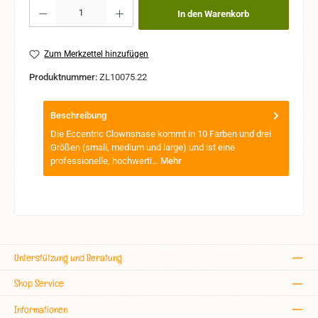
Produkt Anzahl: Gib den gewünschten Wert ein oder benutze die Schaltflächen um 
In den Warenkorb
Zum Merkzettel hinzufügen
Produktnummer:
ZL10075.22
Beschreibung
Die Eccentric Clownsnase kommt in 10 Farben und drei
Größen (small, medium und large) und ist eine
professionelle, hochwerti…
Mehr
Unterstützung und Beratung
Shop Service
Informationen