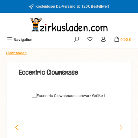
Zum Hauptinhalt springen
Kostenloser DE-Versand ab 120€ Bestellwert
Du hast 0 Produkte auf d
Navigation
0,00 €
Clownsnasen
Eccentric Clownsnase
Bildergalerie überspringen