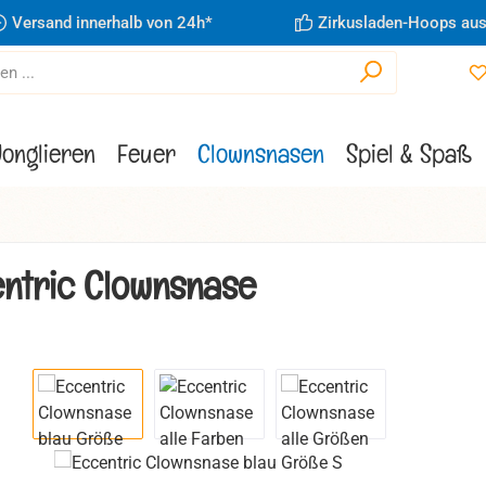
Versand innerhalb von 24h*
Zirkusladen-Hoops aus
Jonglieren
Feuer
Clownsnasen
Spiel & Spaß
ntric Clownsnase
ie überspringen