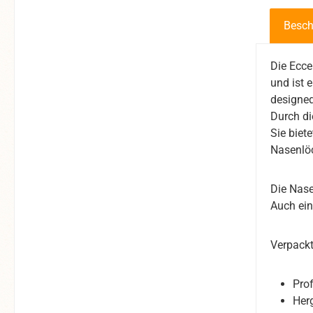
Besch
Die Ecce
und ist 
designed
Durch di
Sie biet
Nasenlöc
Die Nase
Auch ein
Verpackt
Pro
Herg