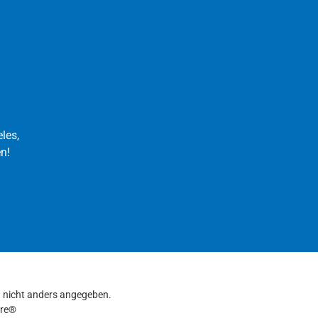
les,
n!
nicht anders angegeben.
re®