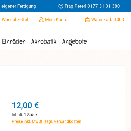
 eigener Fertigung
Frag Peter!
0177 31 31 380
Du hast 0 Produkte auf dem Merkzettel
Wunschzettel
Mein Konto
Warenkorb
0,00 €
Einräder
Akrobatik
Angebote
Regulärer Preis:
12,00 €
Inhalt:
1 Stück
Preise inkl. MwSt. zzgl. Versandkosten