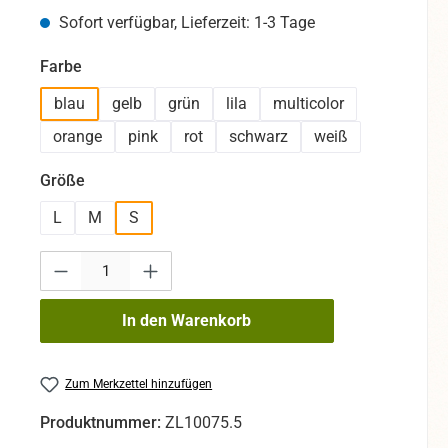
Sofort verfügbar, Lieferzeit: 1-3 Tage
auswählen
Farbe
blau
gelb
grün
lila
multicolor
orange
pink
rot
schwarz
weiß
auswählen
Größe
L
M
S
Produkt Anzahl: Gib den gewünschten Wert ein oder benutze die Sc
In den Warenkorb
Zum Merkzettel hinzufügen
Produktnummer:
ZL10075.5