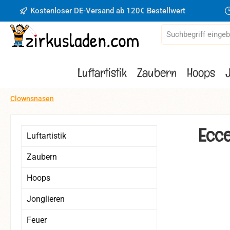
Kostenloser DE-Versand ab 120€ Bestellwert
 Hauptinhalt springen
Zur Suche springen
Zur Hauptnavigation springen
Luftartistik
Zaubern
Hoops
Clownsnasen
Ecce
Luftartistik
Zaubern
Hoops
Bildergaler
Jonglieren
Feuer