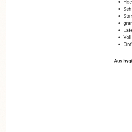
Hoc
Seh
Star
gra
Late
Vol
Ein
Aus hyg