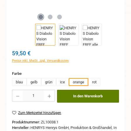
Regulärer Preis:
59,50 €
Preise inkl. MwSt. zzgl. Versandkosten
auswählen
Farbe
blau
gelb
grün
ice
orange
rot
Produkt Anzahl: Gib den gewünschten Wert ein oder benutze die Schaltflächen um 
In den Warenkorb
Zum Merkzettel hinzufügen
Produktnummer:
ZL10038.1
Hersteller:
HENRYS Henrys GmbH, Produktion & Großhandel, In