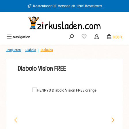
Zum Hauptinhalt springen
Kostenloser DE-Versand ab 120€ Bestellwert
Du hast 0 Produkte auf d
Navigation
0,00 €
|
|
Jonglieren
Diabolo
Diabolos
Diabolo Vision FREE
Bildergalerie überspringen