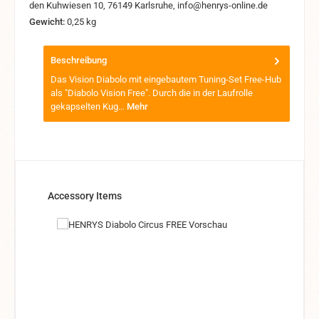
den Kuhwiesen 10, 76149 Karlsruhe, info@henrys-online.de
Gewicht:
0,25 kg
Beschreibung
Das Vision Diabolo mit eingebautem Tuning-Set Free-Hub
als "Diabolo Vision Free". Durch die in der Laufrolle
gekapselten Kug…
Mehr
Produktgalerie überspringen
Accessory Items