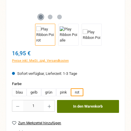
Regulärer Preis:
16,95 €
Preise inkl. MwSt. zzgl. Versandkosten
Sofort verfügbar, Lieferzeit: 1-3 Tage
auswählen
Farbe
blau
gelb
grün
pink
rot
Produkt Anzahl: Gib den gewünschten Wert ein oder benutze die Schaltflächen um 
In den Warenkorb
Zum Merkzettel hinzufügen