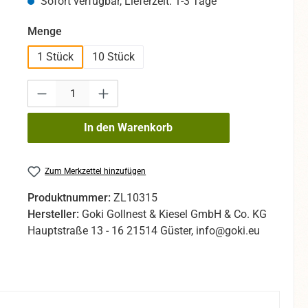
Sofort verfügbar, Lieferzeit: 1-3 Tage
auswählen
Menge
1 Stück
10 Stück
Produkt Anzahl: Gib den gewünschten Wert ein oder benutze die Sc
In den Warenkorb
Zum Merkzettel hinzufügen
Produktnummer:
ZL10315
Hersteller:
Goki Gollnest & Kiesel GmbH & Co. KG
Hauptstraße 13 - 16 21514 Güster, info@goki.eu