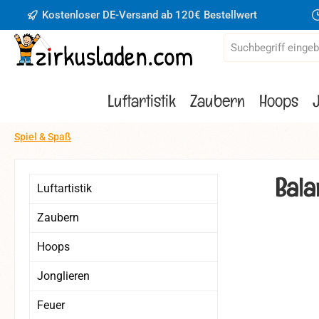
Kostenloser DE-Versand ab 120€ Bestellwert
 Hauptinhalt springen
Zur Suche springen
Zur Hauptnavigation springen
Luftartistik
Zaubern
Hoops
Spiel & Spaß
Bala
Luftartistik
Zaubern
Hoops
Bildergaler
Jonglieren
Feuer