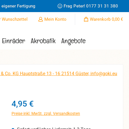
 eigener Fertigung
Frag Peter!
0177 31 31 380
Du hast 0 Produkte auf dem Merkzettel
Wunschzettel
Mein Konto
Warenkorb
0,00 €
Einräder
Akrobatik
Angebote
 & Co. KG Hauptstraße 13 - 16 21514 Güster, info@goki.eu
Regulärer Preis:
4,95 €
Preise inkl. MwSt. zzgl. Versandkosten