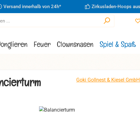
Versand innerhalb von 24h*
Zirkusladen-Hoops aus
Jonglieren
Feuer
Clownsnasen
Spiel & Spaß
ncierturm
Goki Gollnest & Kiesel GmbH
ie überspringen