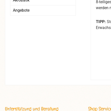
Akrobatik
8-teilig
werden 
Angebote
TIPP:
St
Erwachse
Unterstützung und Beratung
Shop Servic