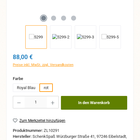
Regulärer Preis:
88,00 €
Preise inkl. MwSt. zzgl. Versandkosten
auswählen
Farbe
Royal Blau
rot
Produkt Anzahl: Gib den gewünschten Wert ein oder benutze die Schaltflächen um 
In den Warenkorb
Zum Merkzettel hinzufügen
Produktnummer:
ZL10291
Hersteller:
SchenkSpaß Würzburger Straße 41, 97246 Eibelstadt,