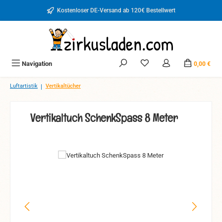
Zum Hauptinhalt springen
Kostenloser DE-Versand ab 120€ Bestellwert
Du hast 0 Produkte auf d
Navigation
0,00 €
|
Luftartistik
Vertikaltücher
Vertikaltuch SchenkSpass 8 Meter
Bildergalerie überspringen