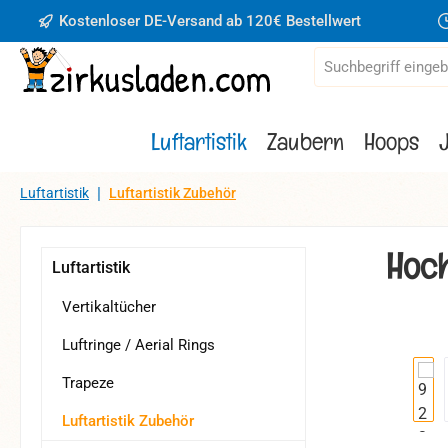
Kostenloser DE-Versand ab 120€ Bestellwert
 Hauptinhalt springen
Zur Suche springen
Zur Hauptnavigation springen
Luftartistik
Zaubern
Hoops
|
Luftartistik
Luftartistik Zubehör
Hoch
Luftartistik
Vertikaltücher
Luftringe / Aerial Rings
Bildergaler
Trapeze
Luftartistik Zubehör