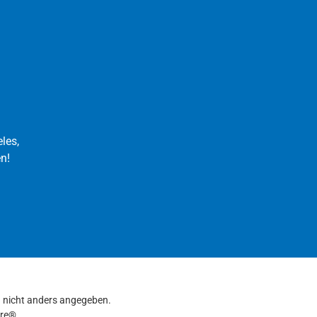
les,
n!
nicht anders angegeben.
re®