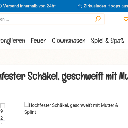
Versand innerhalb von 24h*
Zirkusladen-Hoops aus
Jonglieren
Feuer
Clownsnasen
Spiel & Spaß
fester Schäkel, geschweift mit Mu
ie überspringen