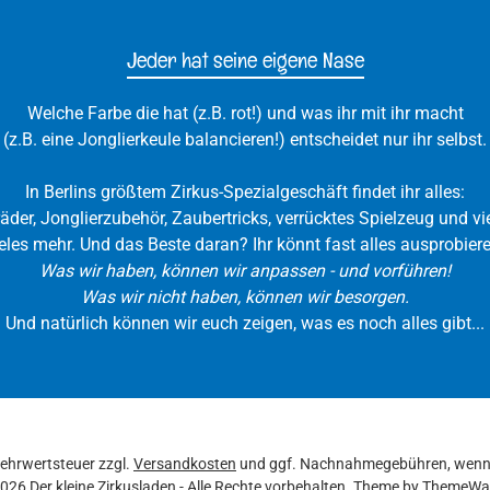
Jeder hat seine eigene Nase
Welche Farbe die hat (z.B. rot!) und was ihr mit ihr macht
(z.B. eine Jonglierkeule balancieren!) entscheidet nur ihr selbst.
In Berlins größtem Zirkus-Spezialgeschäft findet ihr alles:
räder, Jonglierzubehör, Zaubertricks, verrücktes Spielzeug und vie
eles mehr. Und das Beste daran? Ihr könnt fast alles ausprobiere
Was wir haben, können wir anpassen - und vorführen!
Was wir nicht haben, können wir besorgen.
Und natürlich können wir euch zeigen, was es noch alles gibt...
 Mehrwertsteuer zzgl.
Versandkosten
und ggf. Nachnahmegebühren, wenn 
026 Der kleine Zirkusladen - Alle Rechte vorbehalten. Theme by
ThemeWa