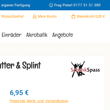
 eigener Fertigung
Frag Peter!
0177 31 31 380
Du hast 0 Produkte auf dem Merkzettel
Wunschzettel
Mein Konto
Warenkorb
0,00 €
Einräder
Akrobatik
Angebote
tter & Splint
Regulärer Preis:
6,95 €
Preise inkl. MwSt. zzgl. Versandkosten