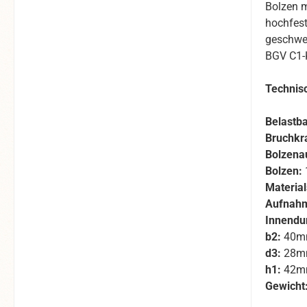
Bolzen m
hochfest
geschwe
BGV C1-
Technis
Belastba
Bruchkra
Bolzena
Bolzen:
Material
Aufnahm
Innendu
b2:
40m
d3:
28m
h1:
42m
Gewicht