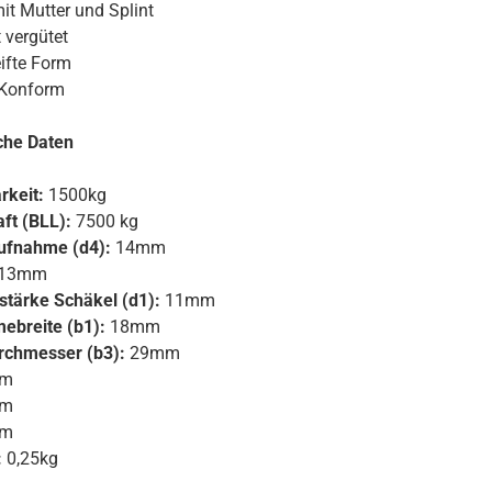
it Mutter und Splint
 vergütet
ifte Form
Konform
che Daten
rkeit:
1500kg
ft (BLL):
7500 kg
ufnahme (d4):
14mm
13mm
stärke Schäkel (d1):
11mm
ebreite (b1):
18mm
rchmesser (b3):
29mm
m
m
m
:
0,25kg