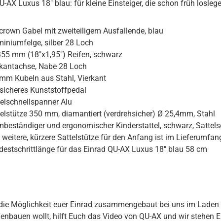
U-AX Luxus 18" blau: für kleine Einsteiger, die schon früh losle
crown Gabel mit zweiteiligem Ausfallende, blau
miniumfelge, silber 28 Loch
355 mm (18"x1,95") Reifen, schwarz
rkantachse, Nabe 28 Loch
mm Kubeln aus Stahl, Vierkant
tsicheres Kunststoffpedal
telschnellspanner Alu
telstütze 350 mm, diamantiert (verdrehsicher) Ø 25,4mm, Stahl
mbeständiger und ergonomischer Kinderstattel, schwarz, Sattel
 weitere, kürzere Sattelstütze für den Anfang ist im Lieferumfan
destschrittlänge für das Einrad QU-AX Luxus 18" blau 58 cm
 die Möglichkeit euer Einrad zusammengebaut bei uns im Laden 
bauen wollt, hilft Euch das Video von QU-AX und wir stehen Eu