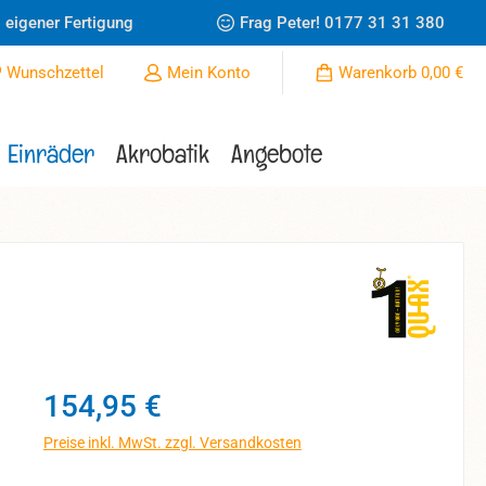
 eigener Fertigung
Frag Peter!
0177 31 31 380
Du hast 0 Produkte auf dem Merkzettel
Wunschzettel
Mein Konto
Warenkorb
0,00 €
Einräder
Akrobatik
Angebote
Regulärer Preis:
154,95 €
Preise inkl. MwSt. zzgl. Versandkosten