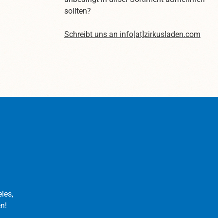
sollten?
Schreibt uns an
info[at]zirkusladen.com
les,
n!