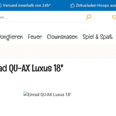
Versand innerhalb von 24h*
Zirkusladen-Hoops aus
Jonglieren
Feuer
Clownsnasen
Spiel & Spaß
ad QU-AX Luxus 18"
ie überspringen