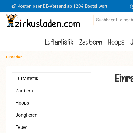
Kostenloser DE-Versand ab 120€ Bestellwert
 Hauptinhalt springen
Zur Suche springen
Zur Hauptnavigation springen
Luftartistik
Zaubern
Hoops
Einräder
Einr
Luftartistik
Zaubern
Hoops
Bildergaler
Jonglieren
Feuer