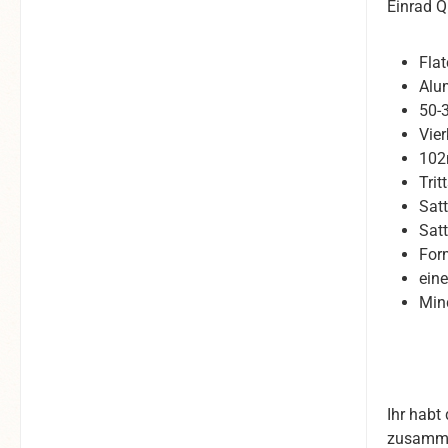
Einrad Q
Flat
Alu
50-
Vie
102
Trit
Sat
Sat
For
eine
Min
Ihr habt
zusammen