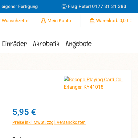
 eigener Fertigung
Frag Peter!
0177 31 31 380
Du hast 0 Produkte auf dem Merkzettel
Wunschzettel
Mein Konto
Warenkorb
0,00 €
Einräder
Akrobatik
Angebote
Regulärer Preis:
5,95 €
Preise inkl. MwSt. zzgl. Versandkosten