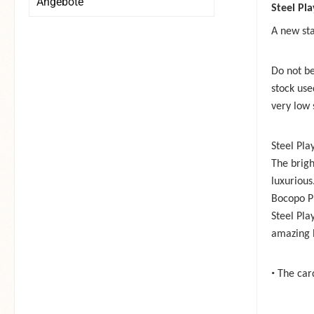
Angebote
Steel Pl
A new st
Do not be
stock use
very low 
Steel Pla
The brigh
luxurious
Bocopo Pl
Steel Pla
amazing h
•
The card