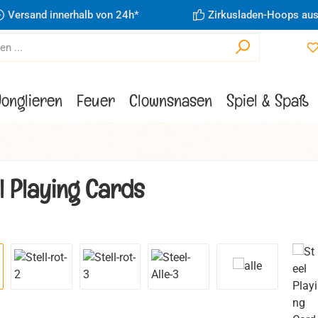
Versand innerhalb von 24h*
Zirkusladen-Hoops aus
Jonglieren
Feuer
Clownsnasen
Spiel & Spaß
l Playing Cards
ie überspringen