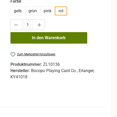
auswählen
Farbe
gelb
grün
pink
rot
Produkt Anzahl: Gib den gewünschten Wert ein oder benutze die Sc
In den Warenkorb
Zum Merkzettel hinzufügen
Produktnummer:
ZL10136
Hersteller:
Bocopo Playing Card Co., Erlanger,
KY41018