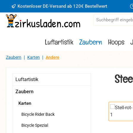
Kostenloser DE-Versand ab 120€ Bestellwert
 Hauptinhalt springen
Zur Suche springen
Zur Hauptnavigation springen
Luftartistik
Zaubern
Hoops
|
|
Zaubern
Karten
Andere
Stee
Luftartistik
Zaubern
Karten
Bildergaler
Bicycle Rider Back
Bicycle Spezial