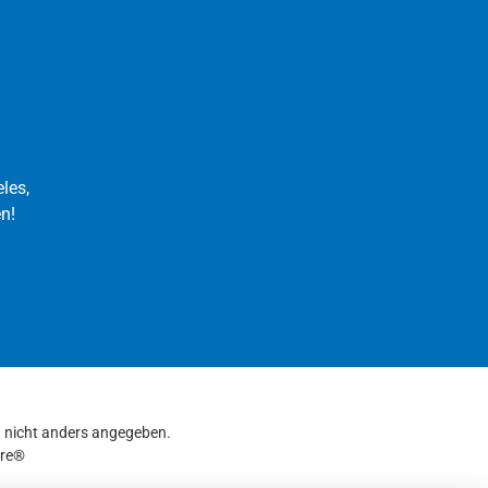
les,
n!
nicht anders angegeben.
re®