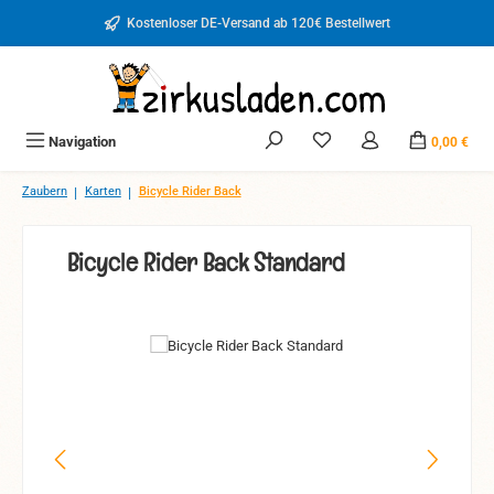
Zum Hauptinhalt springen
Kostenloser DE-Versand ab 120€ Bestellwert
Du hast 0 Produkte auf d
Navigation
0,00 €
|
|
Zaubern
Karten
Bicycle Rider Back
Bicycle Rider Back Standard
Bildergalerie überspringen