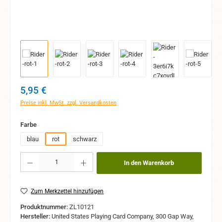
Regulärer Preis:
5,95 €
Preise inkl. MwSt. zzgl. Versandkosten
auswählen
Farbe
blau
rot
schwarz
Produkt Anzahl: Gib den gewünschten Wert ein oder benutze die Schaltflächen um 
In den Warenkorb
Zum Merkzettel hinzufügen
Produktnummer:
ZL10121
Hersteller:
United States Playing Card Company, 300 Gap Way,