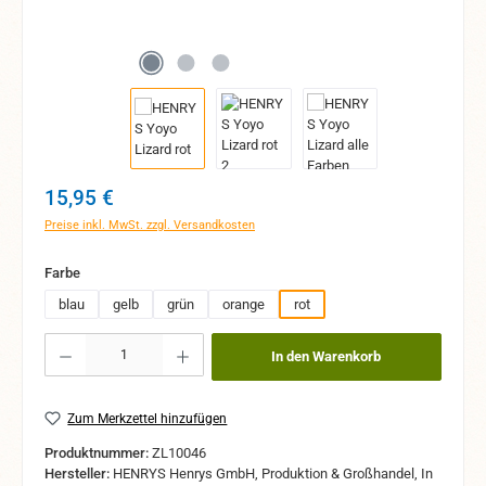
Regulärer Preis:
15,95 €
Preise inkl. MwSt. zzgl. Versandkosten
auswählen
Farbe
blau
gelb
grün
orange
rot
Produkt Anzahl: Gib den gewünschten Wert ein oder benutze die Schaltflächen um 
In den Warenkorb
Zum Merkzettel hinzufügen
Produktnummer:
ZL10046
Hersteller:
HENRYS Henrys GmbH, Produktion & Großhandel, In