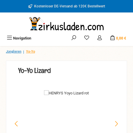
Zum Hauptinhalt springen
Kostenloser DE-Versand ab 120€ Bestellwert
Du hast 0 Produkte auf d
Navigation
0,00 €
|
Jonglieren
Yo-Yo
Yo-Yo Lizard
Bildergalerie überspringen