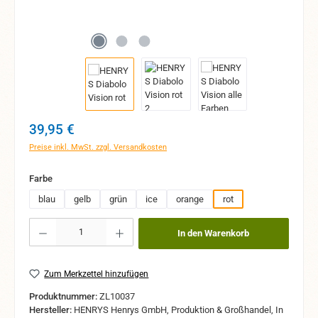
Regulärer Preis:
39,95 €
Preise inkl. MwSt. zzgl. Versandkosten
auswählen
Farbe
blau
gelb
grün
ice
orange
rot
Produkt Anzahl: Gib den gewünschten Wert ein oder benutze die Schaltflächen um 
In den Warenkorb
Zum Merkzettel hinzufügen
Produktnummer:
ZL10037
Hersteller:
HENRYS Henrys GmbH, Produktion & Großhandel, In