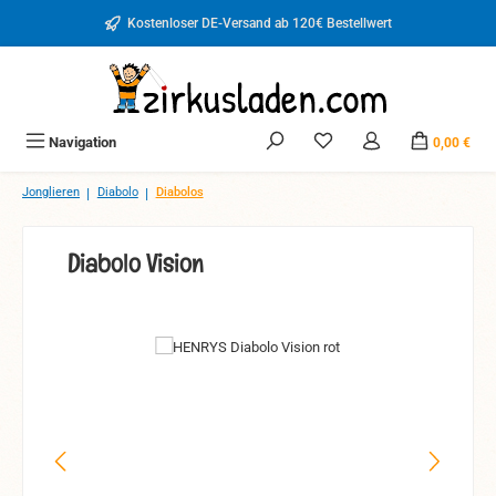
Zum Hauptinhalt springen
Kostenloser DE-Versand ab 120€ Bestellwert
Du hast 0 Produkte auf d
Navigation
0,00 €
|
|
Jonglieren
Diabolo
Diabolos
Diabolo Vision
Bildergalerie überspringen