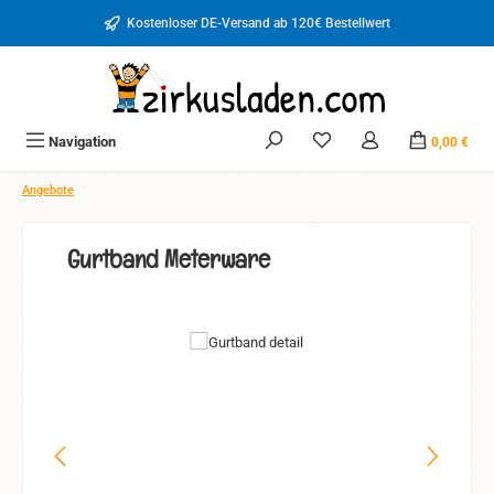
Zum Hauptinhalt springen
Kostenloser DE-Versand ab 120€ Bestellwert
Du hast 0 Produkte auf d
Navigation
0,00 €
Angebote
Gurtband Meterware
Bildergalerie überspringen