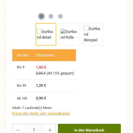
Anzahl
Stückpreis
1,50 €
Bis
9
2,95 €
(49.15% gespart)
1,20 €
Bis
99
0,90 €
Ab
100
Inhalt:
1 Laufende(r) Meter
Preise inkl. MwSt. zzgl. Versandkosten
Produkt Anzahl: Gib den gewünschten Wert ein oder benutze die Schaltflächen um 
In den Warenkorb